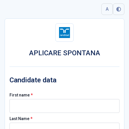
A
APLICARE SPONTANA
Candidate data
*
First name
*
Last Name